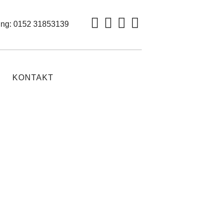
ung:
0152 31853139
KONTAKT